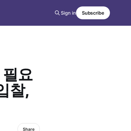
Sign in
Subscribe
 필요
입찰,
Share