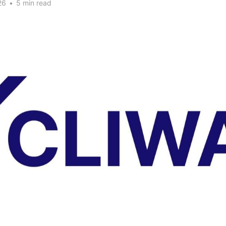
26
•
5 min read