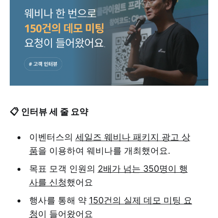
📋 인터뷰 세 줄 요약
이벤터스의
세일즈 웨비나 패키지 광고 상
품
을 이용하여 웨비나를 개최했어요.
목표 모객 인원의
2배가 넘는 350명이 행
사를 신청
했어요
행사를 통해 약
150건의 실제 데모 미팅 요
청
이 들어왔어요