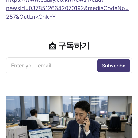
newsId=03785126642070192&mediaCodeNo=
257&OutLnkChk=Y
📩 구독하기
Enter your email
Subscribe