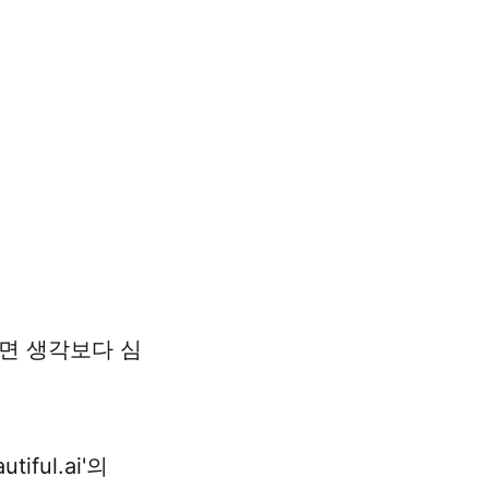
면 생각보다 심
ful.ai'의