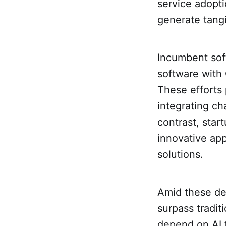
service adopti
generate tang
Incumbent sof
software with 
These efforts 
integrating ch
contrast, star
innovative app
solutions.
Amid these dev
surpass tradit
depend on AI f