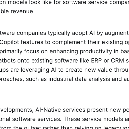
on models look like for software service compa
ible revenue.
tware companies typically adopt AI by augmenti
Copilot features to complement their existing o
primarily focus on enhancing productivity in bas
atbots onto existing software like ERP or CRM s
tups are leveraging AI to create new value thro
roaches, such as industrial data analysis and 
elopments, AI-Native services present new poss
ional software services. These service models a
rom the outset rather than relying on legacy s