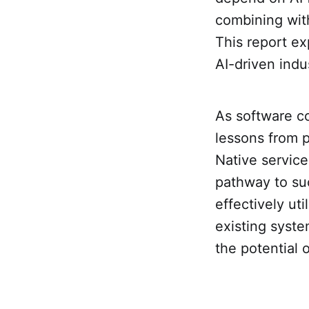
combining with
This report ex
AI-driven indu
As software co
lessons from p
Native servic
pathway to su
effectively uti
existing syste
the potential 