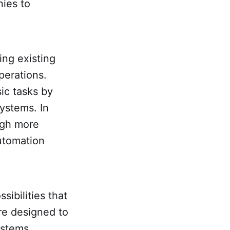
nies to
ng existing
perations.
ic tasks by
ystems. In
ugh more
automation
ibilities that
re designed to
ystems,