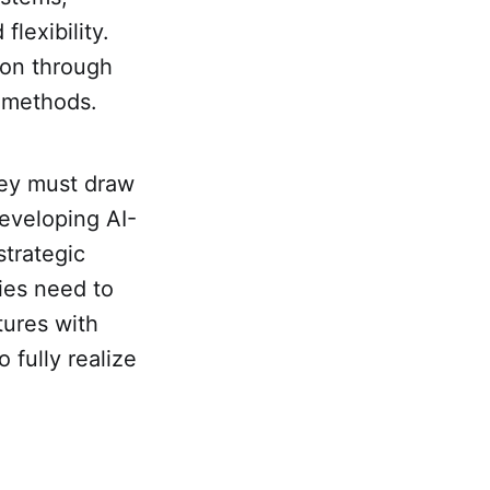
lexibility.
ion through
n methods.
hey must draw
developing AI-
strategic
ies need to
ctures with
 fully realize