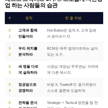
업 하는 사람들의 습관
#
원칙
한 줄 처방
0
고객과 함께
Hot Button은 짐작 X, 고객 입에
1
만들어라
서 받아쓰기 O.
0
우리 위치를
BCM은 매주 업데이트하는 살아
2
분석하라
있는 도구.
0
세 명을 다르
시장님·계장님·주무관님. 각자에
3
게 설득하라
게 다른 메시지.
0
정공법으로
비방 X, Tradeoff O. 평가위원이
4
경쟁하라
스스로 결론에 도달하게.
0
전략을 문서
Strategic + Tactical 양면을 팀 전