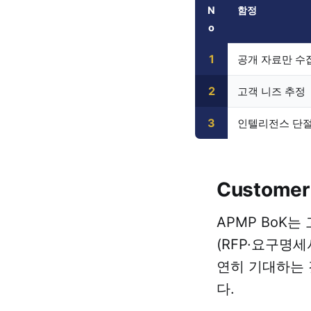
N
함정
o
1
공개 자료만 수
2
고객 니즈 추정
3
인텔리전스 단
Custome
APMP BoK
(RFP·요구명
연히 기대하는 것
다.