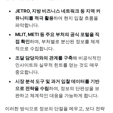
Mostly open tendering
Open to foreign vendors under GPA
JETRO, 지방 비즈니스 네트워크 등 지역 커
뮤니티를 적극 활용
하여 현지 입찰 흐름을
High payment reliability
파악합니다.
Qualification pre-checks required
MLIT, METI 등 주요 부처의 공식 포털을 직
PPP projects may be exempt from 
접 확인
하며, 부처별로 분산된 정보를 체계
standard rules
적으로 수집합니다.
Optimal competition is around 7–8 
조달 담당자와의 관계를 구축
해 비공식적인
bidders
인사이트와 실무적 힌트를 얻는 것도 매우
중요합니다.
Private Sector
시장 분석 도구 및 과거 입찰 데이터를 기반
Trust-based long-term 
으로 전략을 수립
하여, 정보의 단편성을 보
relationships
완하고 체계적인 대응을 가능하게 합니다.
Emphasis on consensus and 
indirect communication
이러한 방식으로 정보의 단절을 메우고, 보다 전략