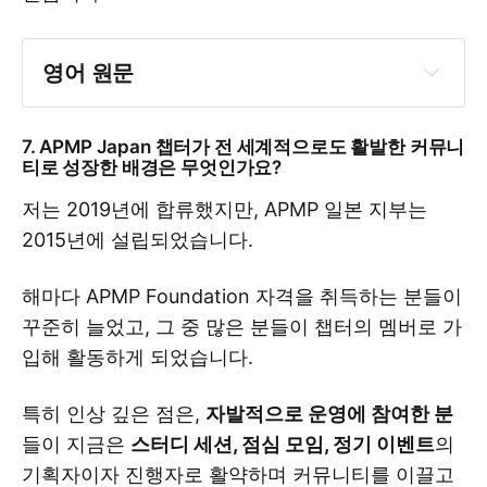
영어 원문
7. APMP Japan 챕터가 전 세계적으로도 활발한 커뮤니
티로 성장한 배경은 무엇인가요?
Begin with the outcome in mind: 
저는 2019년에 합류했지만, APMP 일본 지부는
what action should it trigger?
2015년에 설립되었습니다.
Present key messages up front in 
an Executive Summary
해마다 APMP Foundation 자격을 취득하는 분들이
꾸준히 늘었고, 그 중 많은 분들이 챕터의 멤버로 가
Use the customer’s own language 
입해 활동하게 되었습니다.
from the RFx
Highlight value with data: ROI, cost 
특히 인상 깊은 점은,
자발적으로 운영에 참여한 분
savings, efficiency gains
들이 지금은
스터디 세션, 점심 모임, 정기 이벤트
의
Consistent formatting and white 
기획자이자 진행자로 활약하며 커뮤니티를 이끌고