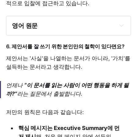
적으로 입찰에 접근하고 있습니다.
Competitive pricing plus value-
added strategies
영어 원문
Strong focus on reputation and 
past performance
6. 제안서를 잘 쓰기 위한 본인만의 철학이 있다면요?
제안서는 '사실'을 나열하는 문서가 아니라, '가치'를
설득하는 문서라고 생각합니다.
Use regional networks like JETRO 
and local councils
언제나
“이 문서를 읽는 사람이 어떤 행동을 하게 될
Monitor ministry-specific portals 
까?”
라는 질문에서 출발합니다.
(e.g., MLIT, METI)
Build direct relationships with 
저만의 원칙은 다음과 같습니다:
procurement officers
Leverage intelligence tools and 
핵심 메시지는 Executive Summary에 먼
past bid data for insights
저 제시
해, 처음 몇 페이지 안에 설득의