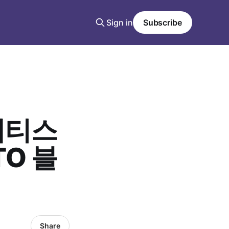
Sign in
Subscribe
네티스
TO 블
Share