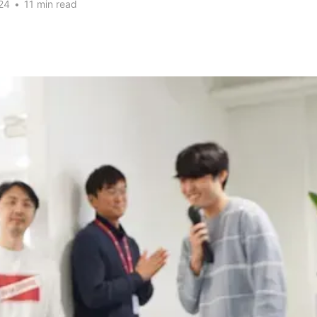
24
•
11 min read