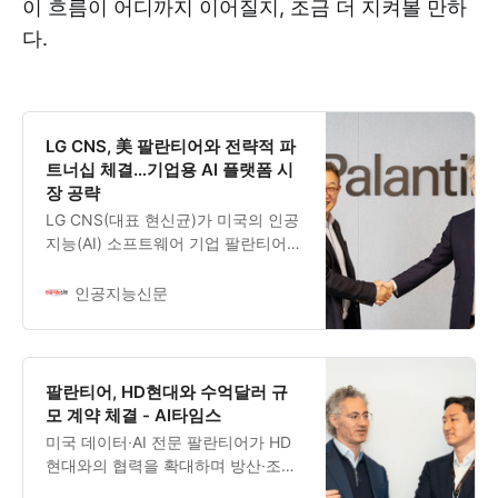
이 흐름이 어디까지 이어질지, 조금 더 지켜볼 만하
다.
LG CNS, 美 팔란티어와 전략적 파
트너십 체결…기업용 AI 플랫폼 시
장 공략
LG CNS(대표 현신균)가 미국의 인공
지능(AI) 소프트웨어 기업 팔란티어
테크놀로지스(Palantir Technologies.
이하, 팔란티어)와 손잡고 국내 인공
인공지능신문
지능 전환(AX) 사업을 가속화한다.
LG CNS는 미국 현지시간 11일, 팔란
티어 AIPCon 행사에 앞서 팔란티어와
전략적 파트너십 계약을 체결했다. 체
팔란티어, HD현대와 수억달러 규
결식에는 LG CNS CEO 현신균 사장
모 계약 체결 - AI타임스
과 팔란티어의 창업자 겸 CEO 알렉스
미국 데이터·AI 전문 팔란티어가 HD
카프(Alex Karp) 등 양사 주요 경영진
현대와의 협력을 확대하며 방산·조선
이 참석했다. 팔란티어는 기업 내 분
등 국내 중공업 분야 사업을 확대하고