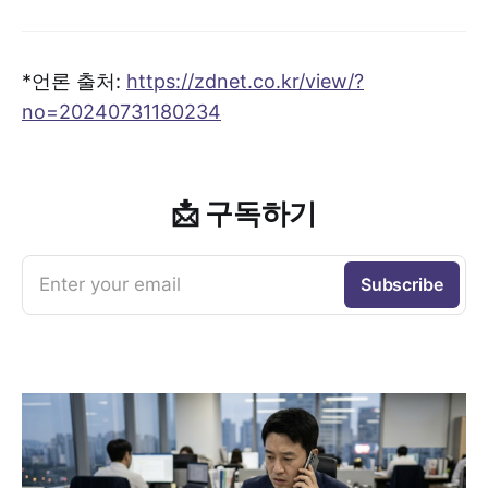
*언론 출처:
https://zdnet.co.kr/view/?
no=20240731180234
📩 구독하기
Enter your email
Subscribe