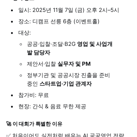
​일시: 2025년 11월 7일 (금) 오후 2시–5시
​장소: 디캠프 선릉 6층 (이벤트홀)
​대상:
​공공·입찰·조달·B2G
영업 및 사업개
발 담당자
​제안서·입찰
실무자 및 PM
​정부기관 및 공공시장 진출을 준비
중인
스타트업·기업 관계자
​참가비: 무료
​현장: 간식 & 음료 무한 제공
​🚀
이 대회가 특별한 이유
✅ 처음이어도 실전처럼 배우는 AI 공공영업 전략