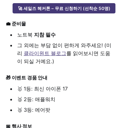
🚀 세일즈 헤커톤 – 무료 신청하기 (선착순 50명)
​💼
준비물
​노트북
지참 필수
그 외에는 부담 없이 편하게 와주세요! (미
리
클라이원트 블로그
를 읽어보시면 도움
이 되실 거예요.)
🎁 이벤트 경품 안내
​🥇 1등: 최신 아이폰 17
​🥈 2등: 애플워치
​🥉 3등: 에어팟
​📅
행사 정보