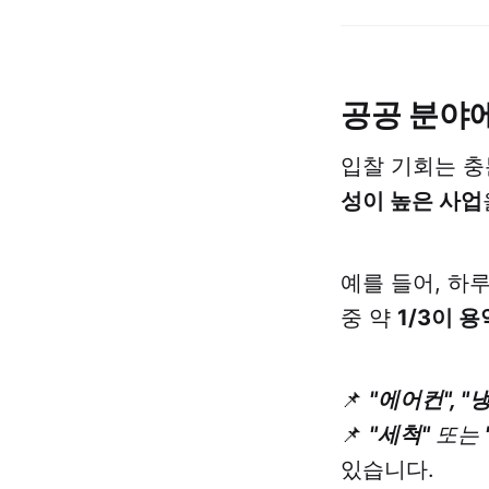
공공 분야에
입찰 기회는 충
성이 높은 사업
예를 들어, 하
중 약
1/3이 
📌
"에어컨", "
📌
"세척"
또는
있습니다.