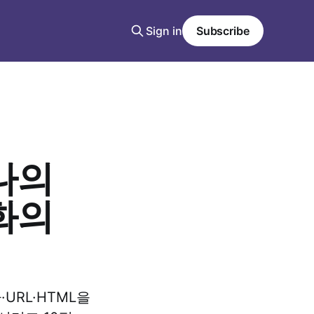
Sign in
Subscribe
나의
화의
URL·HTML을