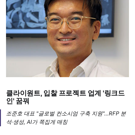
클라이원트, 입찰 프로젝트 업계 '링크드
인' 꿈꿔
조준호 대표 "글로벌 컨소시엄 구축 지원"…RFP 분
석·생성, AI가 쪽집게 매칭