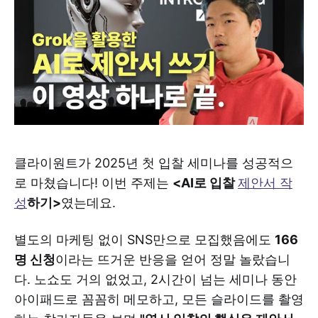
클라이원트가 2025년 첫 입찰 세미나를 성공적으
로 마쳤습니다! 이번 주제는
<AI로 입찰
제안서 작
성
하기>
였는데요.
별도의 마케팅 없이 SNS만으로 모집했음에도
166
명 신청
이라는 뜨거운 반응을 얻어 정말 놀랐습니
다. 노쇼도 거의 없었고, 2시간이 넘는 세미나 동안
아이패드로 꼼꼼히 메모하고, 모든 슬라이드를 촬영