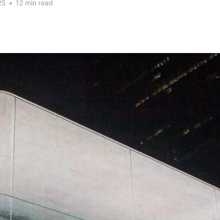
25
•
12 min read