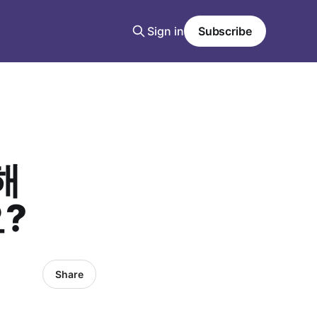
Sign in
Subscribe
해
요?
Share