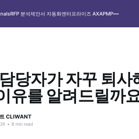
gnals
RFP 분석
제안서 자동화
엔터프라이즈 AX
APMP
 담당자가 자꾸 퇴사
." 이유를 알려드릴까
 CLIWANT
026
•
8 min read